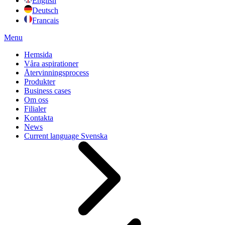
English
Deutsch
Francais
Menu
Hemsida
Våra aspirationer
Återvinningsprocess
Produkter
Business cases
Om oss
Filialer
Kontakta
News
Current language
Svenska