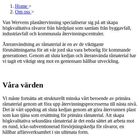
Home
>
Om oss
>
Van Wervens plaståtervinning specialiserar sig på att skapa
högkvalitativa råvaror från hårdplast som samlats från byggavfall,
industriavfall och kommunala återvinningscentraler.
Återanvändning av råmaterial är en av de viktigaste
förutsättningarna för att vår jord ska vara beboelig för kommande
generationer. Genom att sluta kedjan och återanvända råmaterial har
vi tagit ett viktigt steg mot en gemensam hållbar utveckling.
Våra värden
Vi måste fortsätta att strukturellt minska vårt beroende av primära
råmaterial genom att föra upp återvinningsprocesserna till nästa nivå.
Det är vårt uppdrag att sluta kedjan genom att göra återvunnen plast
som kan tjäna som ersättning för primära råmaterial. Att skapa
högkvalitativa sekundära råmaterial är det enda sättet att arbeta mot
en rund, icke-subventionerad försörjningskedja för råvaror, en
hållbar affärsverksamhet i sin ultimata form.