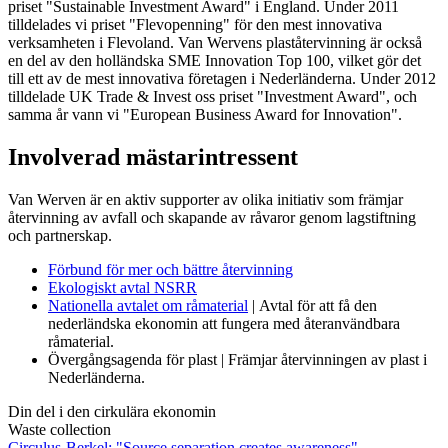
priset "Sustainable Investment Award" i England. Under 2011
tilldelades vi priset "Flevopenning" för den mest innovativa
verksamheten i Flevoland. Van Wervens plaståtervinning är också
en del av den holländska SME Innovation Top 100, vilket gör det
till ett av de mest innovativa företagen i Nederländerna. Under 2012
tilldelade UK Trade & Invest oss priset "Investment Award", och
samma år vann vi "European Business Award for Innovation".
Involverad mästarintressent
Van Werven är en aktiv supporter av olika initiativ som främjar
återvinning av avfall och skapande av råvaror genom lagstiftning
och partnerskap.
Förbund för mer och bättre återvinning
Ekologiskt avtal NSRR
Nationella avtalet om råmaterial
| Avtal för att få den
nederländska ekonomin att fungera med återanvändbara
råmaterial.
Övergångsagenda för plast | Främjar återvinningen av plast i
Nederländerna.
Din del i den cirkulära ekonomin
Waste collection
Circulus-Berkel: "Source separation creates awareness"