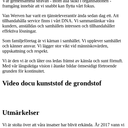
Vår gemensamma strävan - inom alla skikt i organisationen -
framgång innebär att vi snabbt kan flytta vårt fokus.
Van Werven har varit en tjänsteleverantör ända sedan dag ett. Att
tillhandahålla service finns i vårt DNA. Vi sammanlänkar våra
kunders, anställdas och samhällets intressen och tillhandahåller
effektiva lösningar.
Som familjeföretag är vi kärnan i samhället. Vi upplever samhället
och känner ansvar. Vi lägger stor vikt vid människovärden,
uppskattning och respekt.
Vi är den vi är och låter oss ledas främst av känsla och sunt förnuft.
Med vår långsiktiga vision i åtanke bildar ömsesidigt förtroende
grunden för kontinuitet.
Video docu kunststof de grondstof
Utmärkelser
Vi är stolta över att våra insatser har blivit erkända. År 2017 vann vi