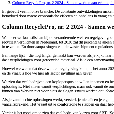
Column RecyclePro, nr. 2 2024 - Samen werken aan échte opl
Er gebeurt veel in onze branche. De constante ontwikkelingen maken 
beïnvloed door macro economische effecten en onbalans in vraag en 
Column RecyclePro, nr. 2 2024 - Samen we
Wanneer we kort stilstaan bij de veranderende wet- en regelgeving z
recyclaat verplichten in Nederland, tot 2030 zal dit percentage alle
in te zetten. En door aanpassingen van de waste shipment regulatio
Een lange lijst – die nog langer gemaakt kan worden als je kijkt naar 
daar verplichtingen voor gerecycled materiaal. Als je een samenvatti
Hoewel we weten dat deze wet- en regelgeving komt, is het anno 2024 
en de vraag is hoe we hier als sector invulling aan geven.
We zien dat veel bedrijven een koploperspositie willen innemen en 
oplossing is. Niet alleen vanuit verplichtingen, maar ook vanuit de o
binnen van Werven niet voor niets de slogan
samen
werken aan échte
Als je vanuit echte oplossingen werkt, versterk je niet alleen je eigen
vanzelfsprekend. Het vraagt uit je comfortzone te stappen en daar 
Verder is het mooi om te zien dat veel bedrijven kiezen voor SBTi (S