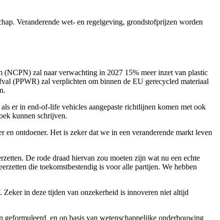
schap. Veranderende wet- en regelgeving, grondstofprijzen worden
rm (NCPN) zal naar verwachting in 2027 15% meer inzet van plastic
safval (PPWR) zal verplichten om binnen de EU gerecycled materiaal
n.
als er in end-of-life vehicles aangepaste richtlijnen komen met ook
boek kunnen schrijven.
er en ontdoener. Het is zeker dat we in een veranderende markt leven
zetten. De rode draad hiervan zou moeten zijn wat nu een echte
eerzetten die toekomstbestendig is voor alle partijen. We hebben
. Zeker in deze tijden van onzekerheid is innoveren niet altijd
orden geformuleerd en op basis van wetenschappelijke onderbouwing