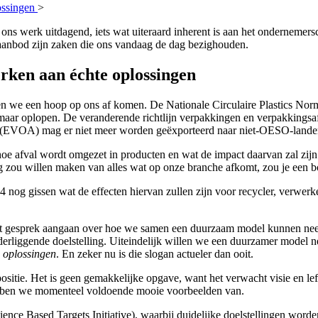
ossingen
>
ons werk uitdagend, iets wat uiteraard inherent is aan het ondernemer
aanbod zijn zaken die ons vandaag de dag bezighouden.
rken aan échte oplossingen
ien we een hoop op ons af komen. De Nationale Circulaire Plastics No
en maar oplopen. De veranderende richtlijn verpakkingen en verpakking
ns (EVOA) mag er niet meer worden geëxporteerd naar niet-OESO-lande
hoe afval wordt omgezet in producten en wat de impact daarvan zal zijn 
ng zou willen maken van alles wat op onze branche afkomt, zou je een 
nog gissen wat de effecten hiervan zullen zijn voor recycler, verwerk
het gesprek aangaan over hoe we samen een duurzaam model kunnen neer
nderliggende doelstelling. Uiteindelijk willen we een duurzamer model n
 oplossingen
. En zeker nu is die slogan actueler dan ooit.
 positie. Het is geen gemakkelijke opgave, want het verwacht visie en lef
hebben we momenteel voldoende mooie voorbeelden van.
cience Based Targets Initiative), waarbij duidelijke doelstellingen w